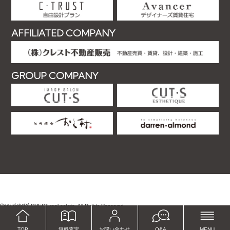
AFFILIATED COMPANY
GROUP COMPANY
Copyright⒞
.
CREST real estate. All Rights Reserved
TOP
無料査定
お問い合わせ
Q&A
MENU