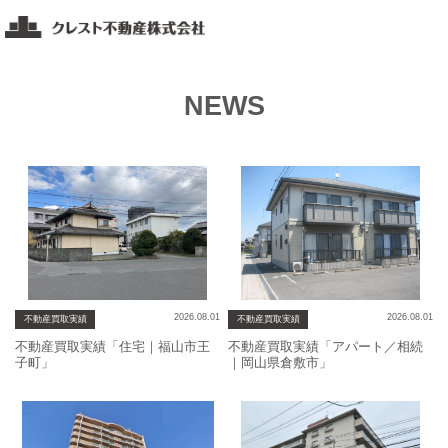
コ
ク
ン
レ
テ
ス
ト
ン
NEWS
不
ツ
動
へ
産
ス
福
キ
山・
ッ
岡
山・
プ
広
島
エ
2026.08.01
2026.08.01
不動産買取実績
不動産買取実績
リ
不動産買取実績「住宅｜福山市王
不動産買取実績「アパート／相続
子町」
｜岡山県倉敷市」
ア
の
不
動