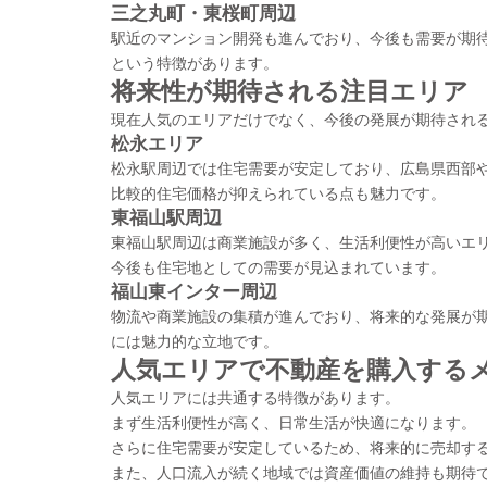
三之丸町・東桜町周辺
駅近のマンション開発も進んでおり、今後も需要が期
という特徴があります。
将来性が期待される注目エリア
現在人気のエリアだけでなく、今後の発展が期待され
松永エリア
松永駅周辺では住宅需要が安定しており、広島県西部
比較的住宅価格が抑えられている点も魅力です。
東福山駅周辺
東福山駅周辺は商業施設が多く、生活利便性が高いエ
今後も住宅地としての需要が見込まれています。
福山東インター周辺
物流や商業施設の集積が進んでおり、将来的な発展が
には魅力的な立地です。
人気エリアで不動産を購入する
人気エリアには共通する特徴があります。
まず生活利便性が高く、日常生活が快適になります。
さらに住宅需要が安定しているため、将来的に売却す
また、人口流入が続く地域では資産価値の維持も期待