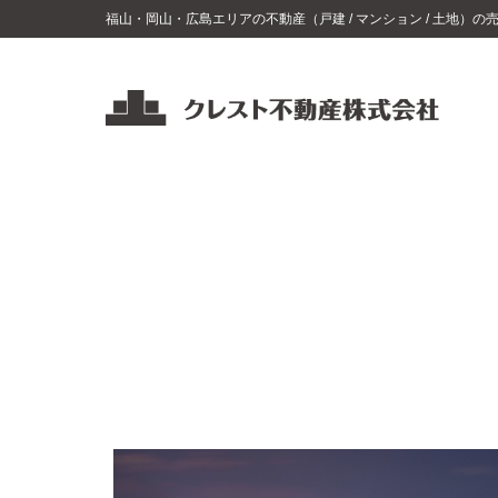
コ
福山・岡山・広島エリアの不動産（戸建 / マンション / 土地）
ン
テ
ン
ツ
ク
レ
へ
ス
ス
ト
キ
不
ッ
動
プ
産
福
山・
岡
山・
広
島
エ
リ