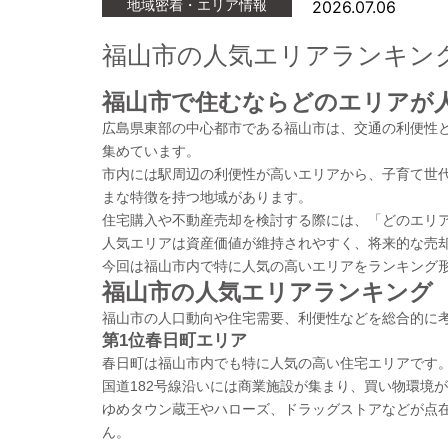
地域密着・エリア情報
2026.07.06
福山市の人気エリアランキング
福山市で住むならどのエリアが
広島県東部の中心都市である福山市は、交通の利便性
集めています。
市内には駅周辺の利便性が高いエリアから、子育て世
まな特徴を持つ地域があります。
住宅購入や不動産売却を検討する際には、「どのエリ
人気エリアは資産価値が維持されやすく、将来的な売
今回は福山市内で特に人気の高いエリアをランキング
福山市の人気エリアランキング
福山市の人口動向や住宅需要、利便性などを総合的に
第1位春日町エリア
春日町は福山市内でも特に人気の高い住宅エリアです
国道182号線沿いには商業施設が集まり、買い物環境
ゆめタウン蔵王やハローズ、ドラッグストアなどが点
ん。