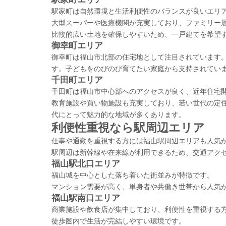
駅家町は自然環境と生活利便性のバランスが良いエリ
大型スーパーや医療機関が充実しており、ファミリー
比較的広い土地を確保しやすいため、一戸建てを希望
御幸町エリア
御幸町は福山市北部の住宅地として注目されています
す。子どもをのびのび育てたい家庭から支持されてい
千田町エリア
千田町は福山市中心部へのアクセスが良く、近年住宅
教育施設や買い物施設も充実しており、若い世代の定
代にとって魅力的な地域が多くあります。
利便性重視なら駅周辺エリア
仕事や通勤を重視する方には福山駅周辺エリアも人気
駅周辺は新幹線や在来線が利用できるため、交通アク
福山駅北口エリア
福山城を中心とした落ち着いた街並みが特徴です。
マンション需要が高く、単身者や共働き世帯から人気
福山駅南口エリア
商業施設や飲食店が集中しており、利便性を重視する
徒歩圏内で生活が完結しやすい環境です。