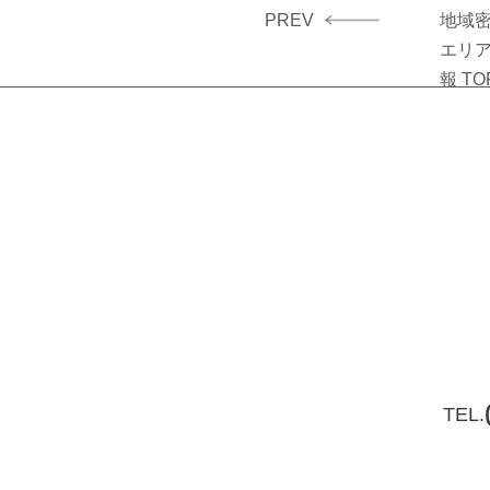
PREV
地域
投
エリ
稿
報 TO
ナ
ビ
ゲ
ー
シ
ョ
ン
TEL.