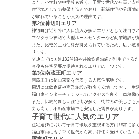
また、小学校や中学校も近く、子育て世代から高い支
住宅地としての整備も進んでおり、新築住宅や分譲地
が取れていることが人気の理由です。
第2位神辺町エリア
神辺町は近年特に人口流入が多いエリアとして注目さ
フジグラン神辺や大型ホームセンターなど商業施設が
また、比較的土地価格が抑えられているため、広い敷
ります。
交通面では国道182号線や井原鉄道沿線が利用できる
今後も住宅需要が期待されるエリアの一つです。
第3位南蔵王町エリア
南蔵王町は福山東部を代表する人気住宅地です。
周辺には飲食店や商業施設が数多く立地しており、生
福山東インターチェンジへのアクセスも良く、車移動
また、比較的新しい住宅街が多く、街並みの美しさも
力も高く、不動産市場でも安定した需要があります。
子育て世代に人気のエリア
住宅選びにおいて子育て環境を重視する方は非常に多
福山市内にも子育て世代から高い評価を受けているエ
駅家町エリア