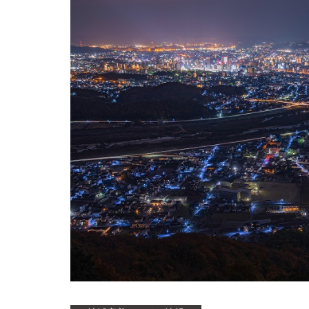
ア
の
不
動
産
売
却