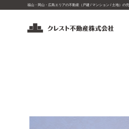
コ
福山・岡山・広島エリアの不動産（戸建 / マンション / 土地）
ン
テ
ン
ツ
ク
レ
へ
ス
ス
ト
キ
不
ッ
動
プ
産
福
山・
岡
山・
広
島
エ
リ