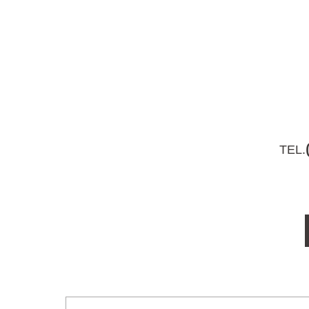
ー
シ
ョ
ン
TEL.