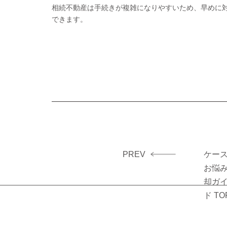
相続不動産は手続きが複雑になりやすいため、早めに
できます。
PREV
ケー
投
お悩
稿
却ガ
ナ
ド TO
ビ
ゲ