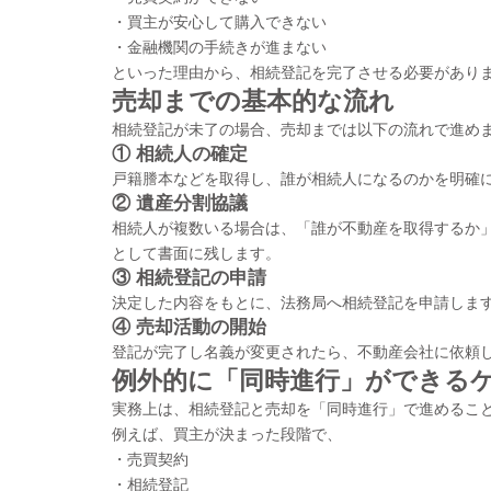
・買主が安心して購入できない
・金融機関の手続きが進まない
といった理由から、相続登記を完了させる必要があり
売却までの基本的な流れ
相続登記が未了の場合、売却までは以下の流れで進め
①
相続人の確定
戸籍謄本などを取得し、誰が相続人になるのかを明確
②
遺産分割協議
相続人が複数いる場合は、「誰が不動産を取得するか
として書面に残します。
③
相続登記の申請
決定した内容をもとに、法務局へ相続登記を申請しま
④
売却活動の開始
登記が完了し名義が変更されたら、不動産会社に依頼
例外的に「同時進行」ができる
実務上は、相続登記と売却を「同時進行」で進めるこ
例えば、買主が決まった段階で、
・売買契約
・相続登記