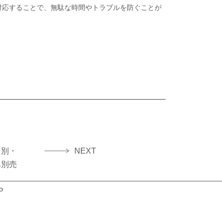
対応することで、無駄な時間やトラブルを防ぐことが
ス別・
NEXT
み別売
イ
P