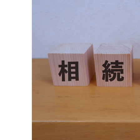
ア
の
不
動
産
売
却