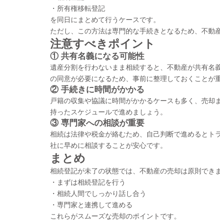
・所有権移転登記
を同日にまとめて行うケースです。
ただし、この方法は専門的な手続きとなるため、不動
注意すべきポイント
①
共有名義になる可能性
遺産分割を行わないまま相続すると、不動産が共有名
の同意が必要になるため、事前に整理しておくことが
②
手続きに時間がかかる
戸籍の収集や協議に時間がかかるケースも多く、売却
持ったスケジュールで進めましょう。
③
専門家への相談が重要
相続は法律や税金が絡むため、自己判断で進めるとト
社に早めに相談することが安心です。
まとめ
相続登記が未了の状態では、不動産の売却は原則でき
・まずは相続登記を行う
・相続人間でしっかり話し合う
・専門家と連携して進める
これらがスムーズな売却のポイントです。