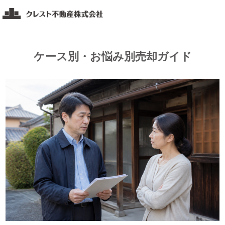
コ
ク
ン
レ
テ
ス
ト
ン
ケース別・お悩み別売却ガイド
不
ツ
動
へ
産
ス
福
キ
山・
ッ
岡
山・
プ
広
島
エ
リ
ア
の
不
動