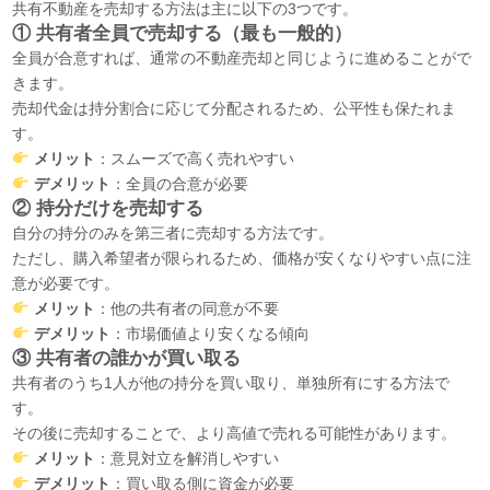
共有不動産を売却する方法は主に以下の3つです。
①
共有者全員で売却する（最も一般的）
全員が合意すれば、通常の不動産売却と同じように進めることがで
きます。
売却代金は持分割合に応じて分配されるため、公平性も保たれま
す。
メリット
：スムーズで高く売れやすい
デメリット
：全員の合意が必要
②
持分だけを売却する
自分の持分のみを第三者に売却する方法です。
ただし、購入希望者が限られるため、価格が安くなりやすい点に注
意が必要です。
メリット
：他の共有者の同意が不要
デメリット
：市場価値より安くなる傾向
③
共有者の誰かが買い取る
共有者のうち1人が他の持分を買い取り、単独所有にする方法で
す。
その後に売却することで、より高値で売れる可能性があります。
メリット
：意見対立を解消しやすい
デメリット
：買い取る側に資金が必要