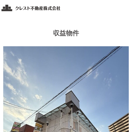
コ
ク
ン
レ
テ
ス
ト
ン
収益物件
不
ツ
動
へ
産
ス
福
キ
山・
ッ
岡
山・
プ
広
島
エ
リ
ア
の
不
動