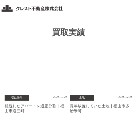
コ
ク
ン
レ
テ
ス
ト
ン
買取実績
不
ツ
動
へ
産
ス
福
キ
山・
ッ
岡
山・
プ
広
島
エ
2025.12.25
2025.12.25
収益物件
土地
リ
相続したアパートを遺産分割｜福
長年放置していた土地｜福山市多
山市道三町
治米町
ア
の
不
動