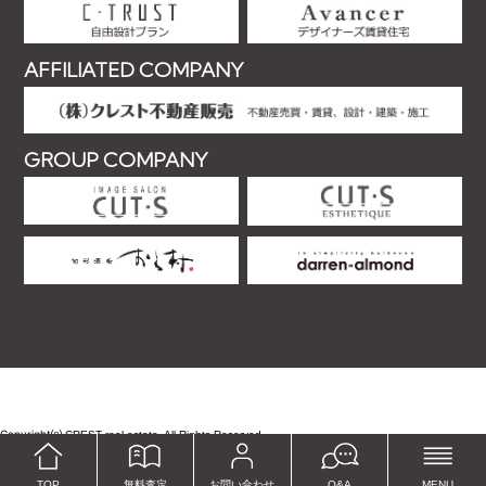
AFFILIATED COMPANY
GROUP COMPANY
Copyright⒞
.
CREST real estate. All Rights Reserved
TOP
無料査定
お問い合わせ
Q&A
MENU