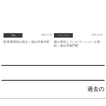
2025.12.23
2025.12.23
土地
マンション
駐車場用地を処分｜福山市春日町
親が居住していたマンションを相
続｜福山市御門町
投
過去の
稿