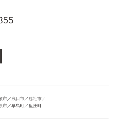
855
敷市／浅口市／総社市／
原市／早島町／里庄町