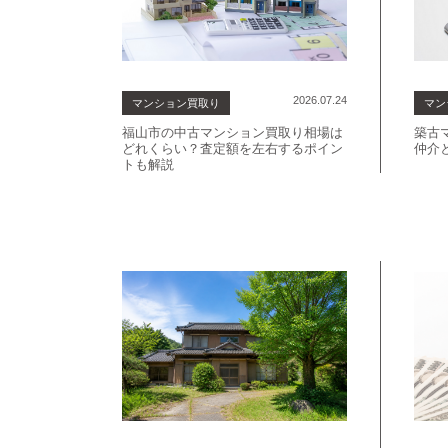
2026.07.24
マンション買取り
マン
福山市の中古マンション買取り相場は
築古
どれくらい？査定額を左右するポイン
仲介
トも解説