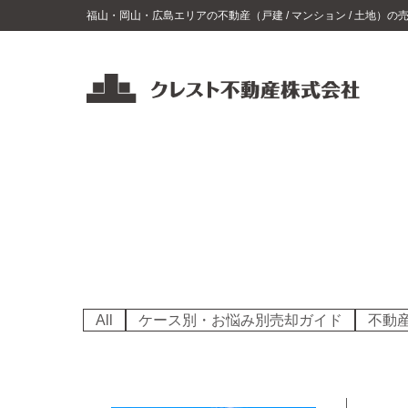
コ
福山・岡山・広島エリアの不動産（戸建 / マンション / 土地）
ン
テ
ン
ツ
ク
レ
へ
ス
ス
ト
キ
不
ッ
動
プ
産
福
山・
岡
All
ケース別・お悩み別売却ガイド
不動
山・
広
島
エ
リ