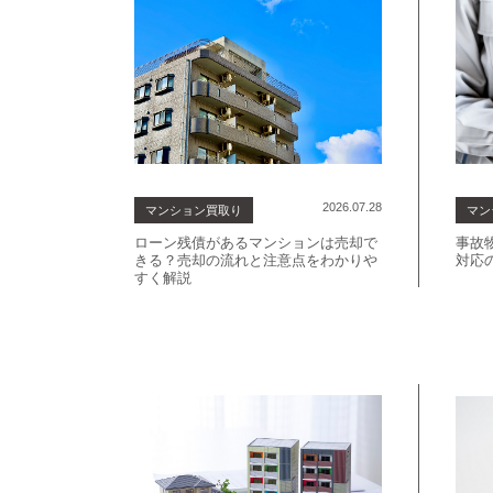
ア
の
不
動
産
売
却
2026.07.28
マンション買取り
マン
ローン残債があるマンションは売却で
事故
きる？売却の流れと注意点をわかりや
対応
すく解説