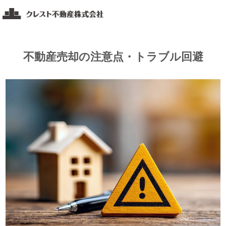
コ
ク
ン
レ
テ
ス
ト
ン
不動産売却の注意点・トラブル回避
不
ツ
動
へ
産
ス
福
キ
山・
ッ
岡
山・
プ
広
島
エ
リ
ア
の
不
動