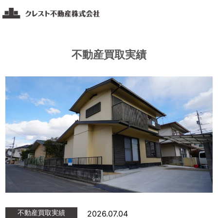
コ
ク
ン
レ
テ
ス
ト
ン
不動産買取実績
不
ツ
動
へ
産
ス
福
キ
山・
ッ
岡
山・
プ
広
島
エ
リ
ア
の
不
動
不動産買取実績
2026.07.04