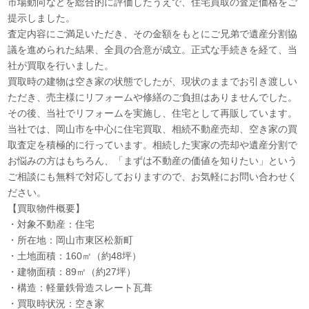
市場動向などを総合的に評価したうえで、住宅買取の査定価格をご
提示しました。
査定内容にご満足いただき、その金額をもとにご兄弟で遺産分割協
議を進められた結果、全員の合意が成立。正式な手続きを経て、当
社が買取を行いました。
買取時の建物は空き家の状態でしたが、現状のままでお引き渡しい
ただき、売主様にリフォームや修繕のご負担はありませんでした。
その後、当社でリフォームを実施し、住宅として再販しています。
当社では、岡山市を中心に住宅買取、相続不動産売却、空き家の買
取査定を積極的に行っています。相続した実家の売却や遺産分割で
お悩みの方はもちろん、「まずは不動産の価値を知りたい」という
ご相談にも無料で対応しておりますので、お気軽にお問い合わせく
ださい。
【買取物件概要】
・対象不動産：住宅
・所在地：岡山市東区松新町
・土地面積：160㎡（約48坪）
・建物面積：89㎡（約27坪）
・構造：軽量鉄骨造スレート瓦葺
・買取時状況：空き家