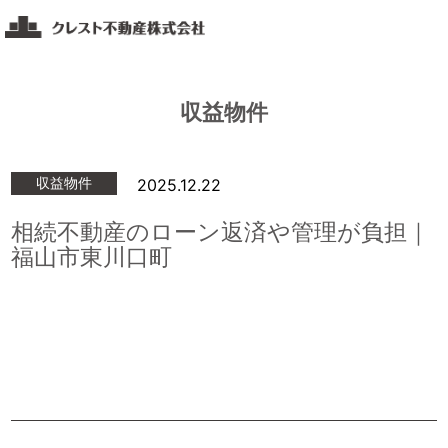
コ
ク
ン
レ
テ
ス
ト
ン
収益物件
不
ツ
動
へ
産
ス
福
収益物件
2025.12.22
キ
山・
相続不動産のローン返済や管理が負担｜
ッ
岡
山・
福山市東川口町
プ
広
島
エ
リ
ア
の
不
動