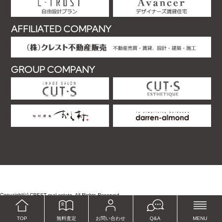
AFFILIATED COMPANY
GROUP COMPANY
Copyright⒞
.
CREST real estate. All Rights Reserved
TOP
無料査定
お問い合わせ
Q&A
MENU