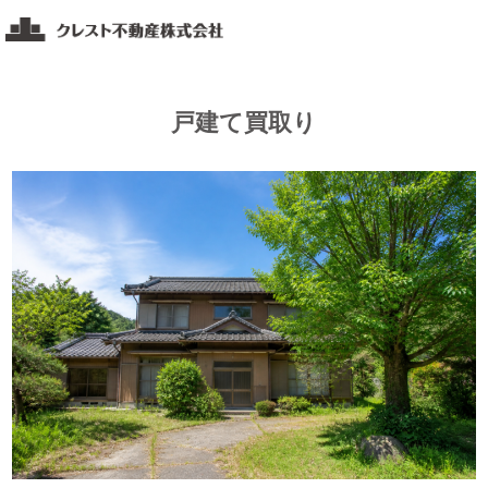
コ
ク
ン
レ
テ
ス
ト
ン
戸建て買取り
不
ツ
動
へ
産
ス
福
キ
山・
ッ
岡
山・
プ
広
島
エ
リ
ア
の
不
動